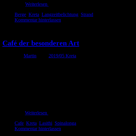
Weiterlesen
Berge
,
Kreta
,
Langzeitbelichtung
,
Strand
Kommentar hinterlassen
Mai
16
Café der besonderen Art
Von
Martin
unter
2019/05 Kreta
Den ursprünglichen Plan den Palmenstrand von Vai im äuß
Auto zu sitzen macht nicht ganz so viel Spaß – zumal bei
Ähnliche
Ich finde 17 Grad zumindest definitiv zu kalt um darin
Blumen
🙂
gab es
auf
Teneriffa
Weiterlesen
Cafe
,
Kreta
,
Lasithi
,
Spinalonga
Kommentar hinterlassen