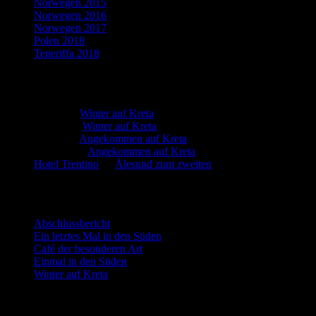
Norwegen 2015
Norwegen 2016
Norwegen 2017
Polen 2018
Teneriffa 2018
Neueste Kommentare
Martin
zu
Winter auf Kreta
Marion
zu
Winter auf Kreta
Martin
zu
Angekommen auf Kreta
Manfred
zu
Angekommen auf Kreta
Hotel Trentino
zu
Ålesund zum zweiten
Neueste Beiträge
Abschlussbericht
Ein letztes Mal in den Süden
Café der besonderen Art
Einmal in den Süden
Winter auf Kreta
Blog via E-Mail abonnieren