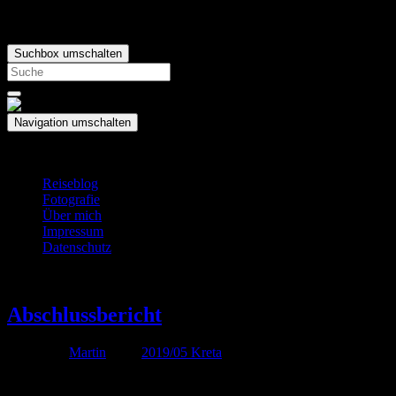
Suchbox umschalten
Search
for:
Navigation umschalten
Urlaubsblog
Reiseblog
Fotografie
Über mich
Impressum
Datenschutz
Mai
18
Abschlussbericht
Von
Martin
unter
2019/05 Kreta
Der Urlaub ist somit leider auch wieder vorüber, wobei dieser mit ger