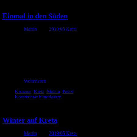
Mai
15
Einmal in den Süden
Von
Martin
unter
2019/05 Kreta
Das Wetter war heute exakt so, wie vom Wetterbericht vorh
an der Südküste wurde es uns dann dank eines sehr kräfti
Palast
aber schon wieder viel Sonne mit ‚angenehmen‘ 24 Grad a
von
Knossos
Weiterlesen
Knossos
,
Kreta
,
Matala
,
Palast
Kommentar hinterlassen
Mai
14
Winter auf Kreta
Von
Martin
unter
2019/05 Kreta