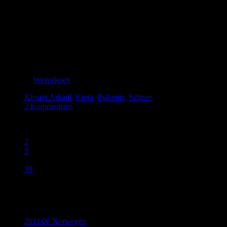
In erster Linie stand heute natürlich der Hotelwechsel vom
dahin ließ sich also wunderbar überbrücken, indem wir zue
Winter
dem Psiloritis.
auf
Kreta
Weiterlesen
Kloster Arkadi
,
Kreta
,
Psiloritis
,
Schnee
2 Kommentare
1
2
3
…
38
Kategorien
2011/06 Norwegen
(32)