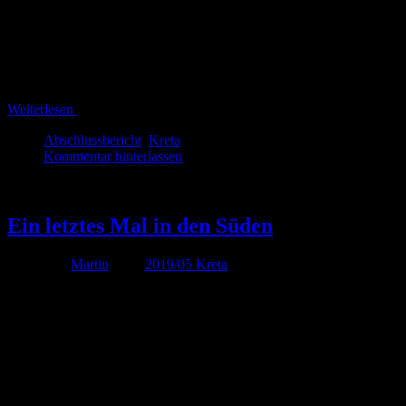
andererseits hatten wir zugegebenermaßen diverse Vorbehalte, die no
Festland und Kreta ein Unterschied wie Tag und Nacht besteht.
Weiterlesen
Abschlussbericht
,
Kreta
Kommentar hinterlassen
Mai
17
Ein letztes Mal in den Süden
Von
Martin
unter
2019/05 Kreta
Leider ist nun auch schon wieder der letzte Urlaubstag 
ganzen Tag überwiegend sonnig, lediglich ein paar kleine
Einsamer
waren wir für die kleine Abwechslung – hinzu kommt, da
Strand
im
Süden
Kretas