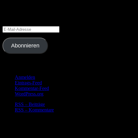
Gib deine E-Mail-Adresse an, um diesen Blog zu abonnieren und Bena
Schließe dich 6 anderen Abonnenten an
E-
Mail-
Adresse
Abonnieren
Meta
Anmelden
Eintrags-Feed
Kommentar-Feed
WordPress.org
RSS – Beiträge
RSS – Kommentare
Countdown Timer
Keine Ereignisse vorhanden